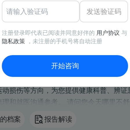
洲红
康复科
· 主任中医师
发送验证码
州市临平区第一人民医院
注册登录即代表已阅读并同意好伴的
用户协议
与
隐私政策
，未注册的手机号将自动注册
好，这里是基于杭州市临平区第一人民医院
科吴洲红主任相关公开资料、学术内容及“
开始咨询
务、关爱病人”的行医理念构建的 AI 健康助
擅长围绕中医针灸临床、疼痛康复、神经康
运动损伤等方向，为您提供健康科普、辨证
梳理和就医沟通参考。 请问您今天哪里不舒
？或者有什么康复方面的问题想要咨询？

的档案
报告解读