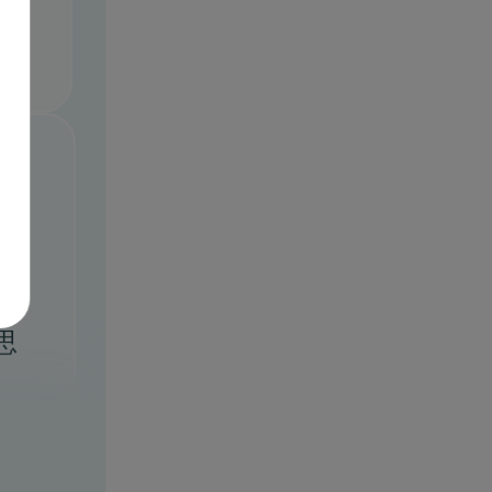
康
用心
手。
复
思