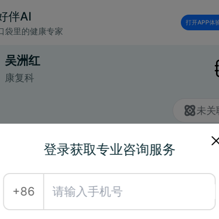
好伴AI
打开APP体
口袋里的健康专家
吴洲红
康复科
未关
登录获取专业咨询服务
已实人认证
+86