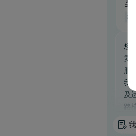
吴
杭
您
复
服
我
及
路
服
我