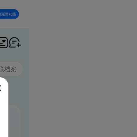
验完整功能

联档案